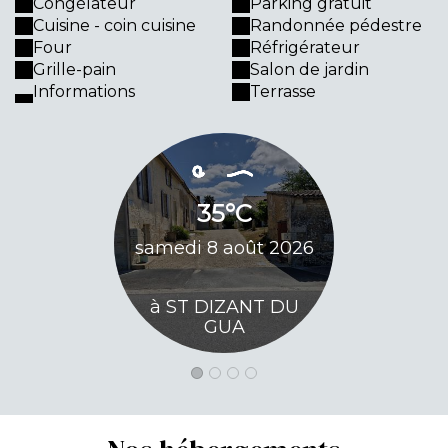
Congélateur
Parking gratuit
Cuisine - coin cuisine
Randonnée pédestre
Four
Réfrigérateur
Grille-pain
Salon de jardin
Informations
Terrasse
32
35°C
dimanch
samedi 8 août 2026
20
à ST DIZANT DU
à ST DI
GUA
G