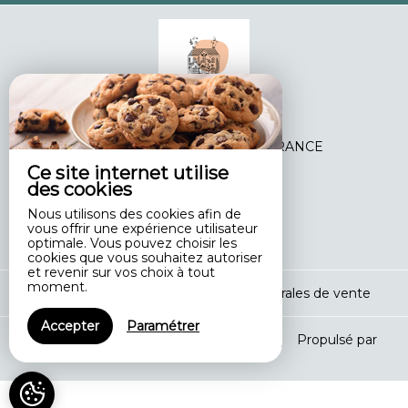
1 Impasse Des Tourterelles,
17240 ST DIZANT DU GUA - FRANCE
Ce site internet utilise
+33 6 24 62 11 03
des cookies
Contacter par email
Nous utilisons des cookies afin de
vous offrir une expérience utilisateur
optimale. Vous pouvez choisir les
cookies que vous souhaitez autoriser
et revenir sur vos choix à tout
moment.
Mentions légales
|
Conditions générales de vente
Accepter
Paramétrer
© 2026 Le Domaine des Tourterelles
|
Propulsé par