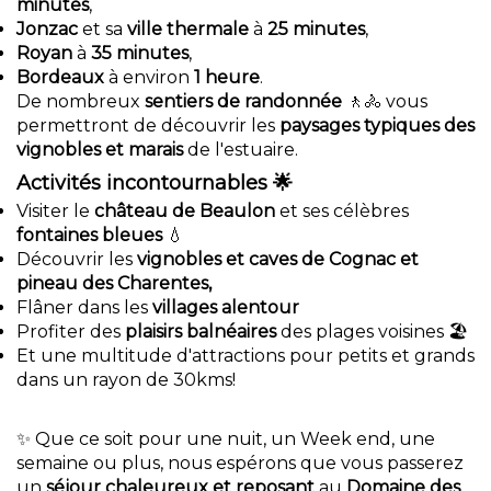
minutes
,
Jonzac
et sa
ville thermale
à
25 minutes
,
Royan
à
35 minutes
,
Bordeaux
à environ
1 heure
.
De nombreux
sentiers de randonnée
🚶🚴 vous
permettront de découvrir les
paysages typiques des
vignobles et marais
de l'estuaire.
Activités incontournables 🌟
Visiter le
château de Beaulon
et ses célèbres
fontaines bleues
💧
Découvrir les
vignobles et caves de Cognac et
pineau des Charentes,
Flâner dans les
villages alentour
Profiter des
plaisirs balnéaires
des plages voisines 🏖️
Et une multitude d'attractions pour petits et grands
dans un rayon de 30kms!
✨ Que ce soit pour une nuit, un Week end, une
semaine ou plus, nous espérons que vous passerez
un
séjour chaleureux et reposant
au
Domaine des